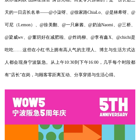
天的一日店长名单——@小柒呀、@徐家路ChiaLo、@是林希呀、@
可尼（Lemon）、@徐美翻、@一只麻酱、@奶油Naomi、@三桥、
@梁威wv、@董玥好在减肥啦、@炸鸡柳、@李有鑫X、@chichi是
吃吃……这些在小红书上拥有高人气的主理人、博主与生活方式达
人都会现身宁波阪急。从上午10:30到下午16:00，几乎每个时段都
有“店长”在岗，与顾客零距离互动、分享穿搭与生活心得。