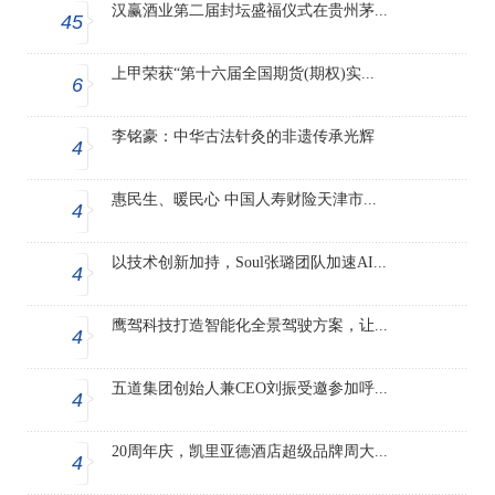
汉赢酒业第二届封坛盛福仪式在贵州茅...
45
上甲荣获“第十六届全国期货(期权)实...
6
李铭豪：中华古法针灸的非遗传承光辉
4
惠民生、暖民心 中国人寿财险天津市...
4
以技术创新加持，Soul张璐团队加速AI...
4
鹰驾科技打造智能化全景驾驶方案，让...
4
五道集团创始人兼CEO刘振受邀参加呼...
4
20周年庆，凯里亚德酒店超级品牌周大...
4