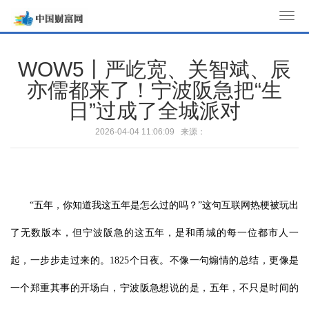
T
o
g
WOW5丨严屹宽、关智斌、辰
g
亦儒都来了！宁波阪急把“生
l
日”过成了全城派对
e
n
2026-04-04 11:06:09 来源：
a
v
i
g
“五年，你知道我这五年是怎么过的吗？”这句互联网热梗被玩出
a
t
了无数版本，但宁波阪急的这五年，是和甬城的每一位都市人一
i
o
起，一步步走过来的。1825个日夜。不像一句煽情的总结，更像是
n
一个郑重其事的开场白，宁波阪急想说的是，五年，不只是时间的