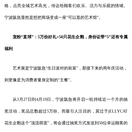
格，点亮全城艺术高光，传达给顾客们欢乐、活力与乐观的情绪。
宁波阪急显然是想把商场变成一座“可以逛的艺术馆”。
宠粉“直球”：5万份好礼+50只花生企鹅，身份证带“5”还有专属
福利
艺术展是宁波阪急“生日派对的前菜”，那接下来的周年庆活动，
则更像是为消费者量身定制的“主餐”。
从3月27日到4月19日，宁波阪急将开启一轮持续近一个月的抽
奖活动，奖品总数超过5万份。而最引人注目的，莫过于jELLYCAT
花生企鹅这个“顶流萌宠”，将会通过抽奖方式发送到50位幸运顾客的