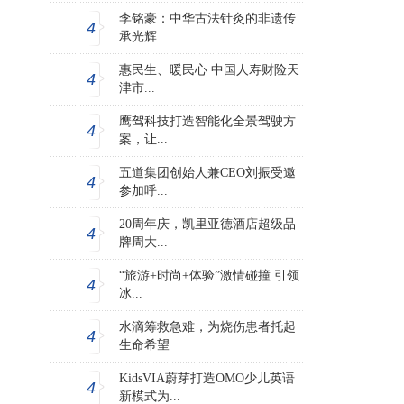
李铭豪：中华古法针灸的非遗传
4
承光辉
惠民生、暖民心 中国人寿财险天
4
津市...
鹰驾科技打造智能化全景驾驶方
4
案，让...
五道集团创始人兼CEO刘振受邀
4
参加呼...
20周年庆，凯里亚德酒店超级品
4
牌周大...
“旅游+时尚+体验”激情碰撞 引领
4
冰...
水滴筹救急难，为烧伤患者托起
4
生命希望
KidsVIA蔚芽打造OMO少儿英语
4
新模式为...