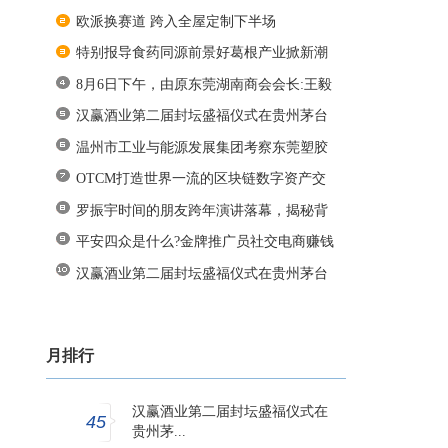
欧派换赛道 跨入全屋定制下半场
特别报导食药同源前景好葛根产业掀新潮
8月6日下午，由原东莞湖南商会会长:王毅
汉赢酒业第二届封坛盛福仪式在贵州茅台
温州市工业与能源发展集团考察东莞塑胶
OTCM打造世界一流的区块链数字资产交
易所
罗振宇时间的朋友跨年演讲落幕，揭秘背
平安四众是什么?金牌推广员社交电商赚钱
汉赢酒业第二届封坛盛福仪式在贵州茅台
月排行
汉赢酒业第二届封坛盛福仪式在
45
贵州茅...